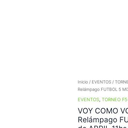
VOY
Inicio
/
EVENTOS
/
TORNE
COMO
Relámpago FUTBOL 5 MIX
VOLUNTARIADO
EVENTOS
,
TORNEO F5
-
VOY COMO VO
Torneo
Relámpago FU
Relámpago
FUTBOL