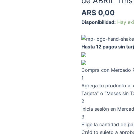
de ABRIL 11hs
5
AR$
0,00
MIXTO
-
Disponibilidad:
Hay exi
Domingo
21
de
Hasta 12 pagos sin tar
ABRIL
11hs
cantidad
Compra con Mercado Pa
1
Agrega tu producto al 
Tarjeta” o “Meses sin Ta
2
Inicia sesión en Merca
3
Elige la cantidad de pa
Crédito sujeto a aprob