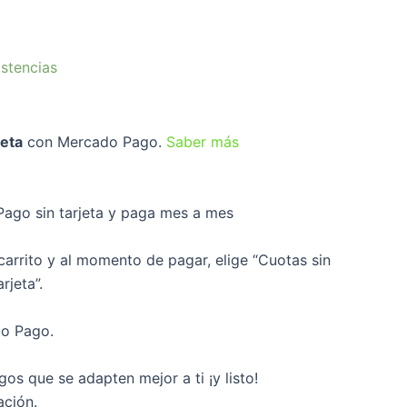
stencias
jeta
con Mercado Pago.
Saber más
go sin tarjeta y paga mes a mes
carrito y al momento de pagar, elige “Cuotas sin
rjeta”.
do Pago.
gos que se adapten mejor a ti ¡y listo!
ación.