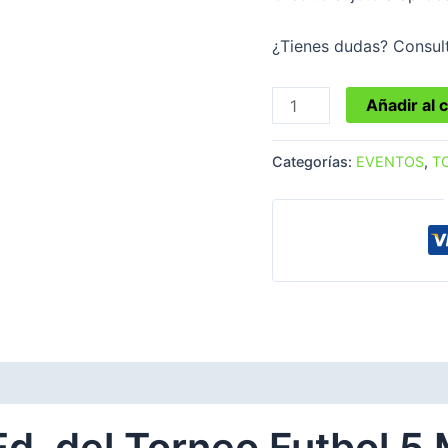
¿Tienes dudas? Consul
Añadir al c
Categorías:
EVENTOS
,
T
Ed. del Torneo Futbol 5