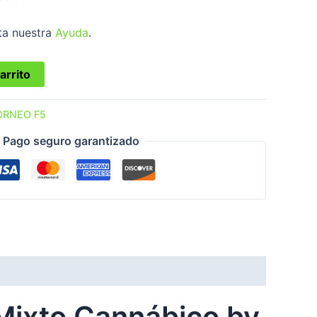
ta nuestra
Ayuda
.
arrito
ORNEO F5
Pago seguro garantizado
 Mixto Cannábico by