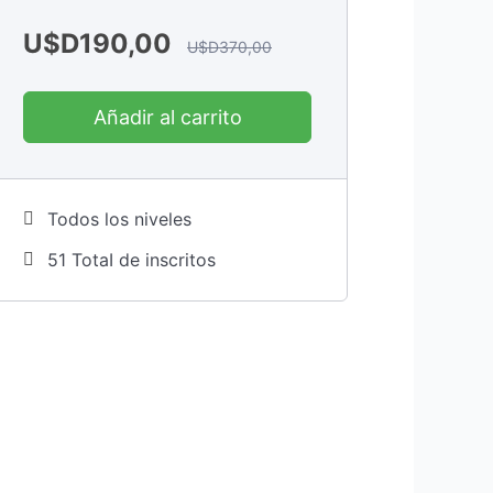
U$D
190,00
U$D
370,00
Añadir al carrito
Todos los niveles
51 TotaI de inscritos