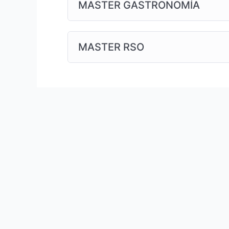
MASTER GASTRONOMÍA
Te preparamos para cultivos de interior y
diferentes metodologías de cultivo y cómo
hidroponia y todas las variaciones.
MASTER RSO
Formaremos tu CRITERIO para tomar deci
Grower debe tener la capacidad de hacer 
puntuales según sea necesario. Cada cultiv
necesidades y principios de cada espacio
El
programa
de Master Grower cuenta c
1) Primeras decisiones + Necesidades pri
2) Estado Vegetativo + Cuidados Diarios
3) Etapas de la floración + Fertilización
4) Corte, Preparación de espacio de seca
5) Contratiempos: Todas las eventualida