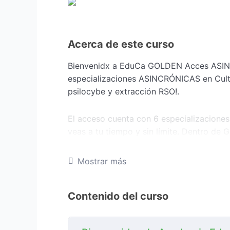
Acerca de este curso
Bienvenidx a EduCa GOLDEN Acces ASI
especializaciones ASINCRÓNICAS en Cul
psilocybe y extracción RSO!.
El acceso cuenta con 6 especializacione
veas a tu tiempo y sin límite. Dentro de
GREEN GROWER
,
MASTER HIDROPONIA
,
MASTER RSO
.
Mostrar más
Podes elegir cursar en VIVO y viendo l
cada una, son las clases GRABADAS con
Contenido del curso
enseñanza que proponemos! La cursada c
mediante el CAMPUS VIRTUAL.