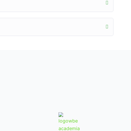
 de exterior, a pequeña y gran escala. Vemos las
 abordarlas: sustrato, suelo vivo, suelo inerte,
siones más acertadas y específicas. Un Master
un análisis de cada caso, y tomar respuestas
o y cultivador es único e irreplicable, porque las
 y medio de cultivo son variables.
on 7 módulos
mordiales de la planta
 y demandas nutricionales
do y almacenaje del cultivo
des a las que nos podemos enfrentar, desde plagas