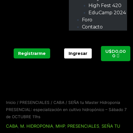
High Fest 420
EduCamp 2024
Foro
Contacto
Carrit
U$D
0,00
Registrarme
Ingresar
0
SEÑA
tu
Master
Hidroponia
Inicio
/
PRESENCIALES
/
CABA
/ SEÑA tu Master Hidroponia
PRESENCIAL:
PRESENCIAL: especialización en cultivo hidropónico – Sábado 7
especialización
de OCTUBRE 11hs
en
CABA
,
M. HIDROPONIA
,
MHP
,
PRESENCIALES
,
SEÑA TU
cultivo