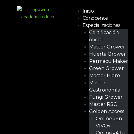
Ir
Menú
al
Inicio
contenido
Conocenos
Especializaciones
Certificación
oficial
Master Grower
Huerta Grower
Permacu Maker
Green Grower
Master Hidro
Master
Gastronomía
Fungi Grower
Master RSO
Golden Access
Online «En
VIVO»
Online «A tu