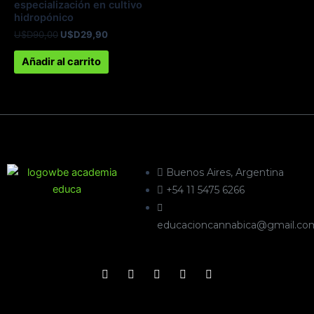
especialización en cultivo
hidropónico
U$D
90,00
U$D
29,90
Añadir al carrito
Buenos Aires, Argentina
+54 11 5475 6266
educacioncannabica@gmail.co
F
Y
I
T
W
a
o
n
e
h
c
u
s
l
a
e
t
t
e
t
b
u
a
g
s