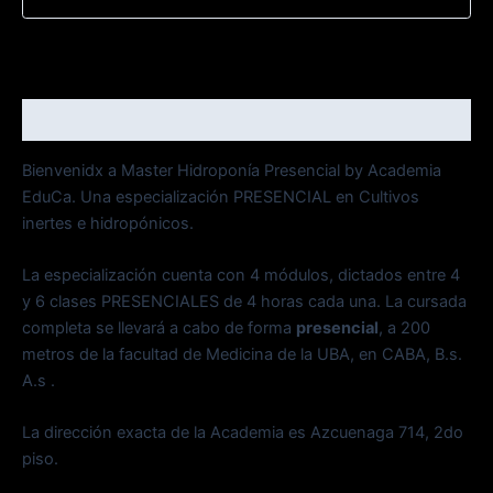
Descripción
Bienvenidx a Master Hidroponía Presencial by Academia
EduCa. Una especialización PRESENCIAL en Cultivos
inertes e hidropónicos.
La especialización cuenta con 4 módulos, dictados entre 4
y 6 clases PRESENCIALES de 4 horas cada una. La cursada
completa se llevará a cabo de forma
presencial
, a 200
metros de la facultad de Medicina de la UBA, en CABA, B.s.
A.s .
La dirección exacta de la Academia es Azcuenaga 714, 2do
piso.