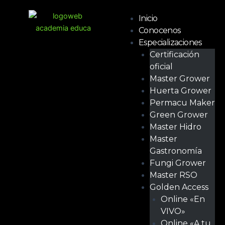
Ir
Menú
al
Inicio
contenido
Conocenos
Especializaciones
Certificación
oficial
Master Grower
Huerta Grower
Permacu Maker
Green Grower
Master Hidro
Master
Gastronomía
Fungi Grower
Master RSO
Golden Access
Online «En
VIVO»
Online «A tu