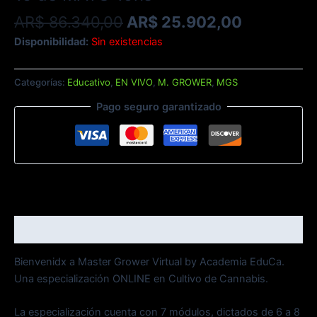
AR$
86.340,00
AR$
25.902,00
Disponibilidad:
Sin existencias
Categorías:
Educativo
,
EN VIVO
,
M. GROWER
,
MGS
Pago seguro garantizado
Descripción
Bienvenidx a Master Grower Virtual by Academia EduCa.
Una especialización ONLINE en Cultivo de Cannabis.
La especialización cuenta con 7 módulos, dictados de 6 a 8