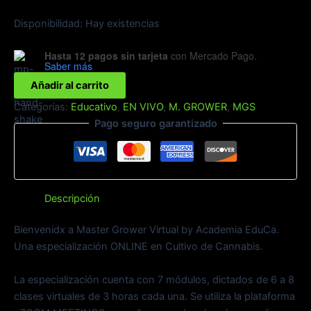
Disponibilidad:
Hay existencias
Hasta 12 pagos sin tarjeta
con Mercado Pago.
Saber más
Añadir al carrito
Categorías:
Educativo
,
EN VIVO
,
M. GROWER
,
MGS
Pago seguro garantizado
Descripción
Bienvenidx a Master Grower Virtual by Academia EduCa.
Una especialización ONLINE en Cultivo de Cannabis.
La especialización cuenta con 7 módulos, dictados de 6 a 8
clases virtuales de 3 horas cada una. Se utiliza la plataforma