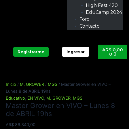
High Fest 420
EduCamp 2024
Foro
Contacto
Carrit
AR$
0,00
Registrarme
Ingresar
0
Inicio
/
M. GROWER
/
MGS
/ Master Grower en VIVO –
Lunes 8 de ABRIL 19hs
Educativo
,
EN VIVO
,
M. GROWER
,
MGS
Master Grower en VIVO – Lunes 8
de ABRIL 19hs
AR$
86.340,00