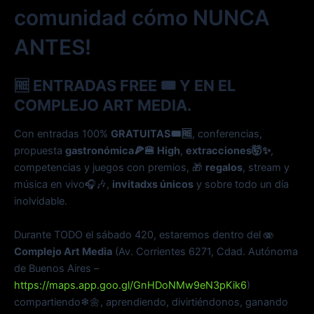
comunidad cómo NUNCA
ANTES!
🆓
ENTRADAS FREE 🎟 Y EN EL
COMPLEJO ART MEDIA.
Con entradas 100%
GRATUITAS🎟🆓
, conferencias,
propuesta
gastronómica🍕🍔 High
,
extracciones🤯✨
,
competencias y juegos con premios, 🎁
regalos
, stream y
música en vivo🎧🎶,
invitadxs únicos
y sobre todo un día
inolvidable.
Durante TODO el sábado 420, estaremos dentro del 🫨
Complejo Art Media
(Av. Corrientes 6271, Cdad. Autónoma
de Buenos Aires –
https://maps.app.goo.gl/GnHDoNMw9eN3pKik6
)
compartiendo❄🌼, aprendiendo, divirtiéndonos, ganando