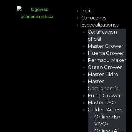
Ir
Menú
al
Inicio
contenido
Conocenos
Especializaciones
Certificación
oficial
Master Grower
Huerta Grower
Permacu Maker
Green Grower
Master Hidro
Master
Gastronomía
Fungi Grower
Master RSO
Golden Access
Online «En
VIVO»
Online «A tu