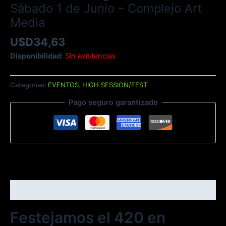
Sábado 1 de Junio – Complejo Art
Media
U$D
34,63
Disponibilidad:
Sin existencias
Categorías:
EVENTOS
,
HIGH SESSION/FEST
Pago seguro garantizado
Descripción
Festejamos el 420 en