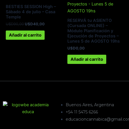
U$D90,00.
U$D40,00.
BESTIES SESSION High –
Sábado 4 de julio – Casa
Temple
RESERVÁ tu ASIENTO
U$D
90,00
U$D
40,00
(Cursada ONLINE) –
Módulo Planificación y
Añadir al carrito
Ejecución de Proyectos –
Lunes 5 de AGOSTO 19hs
U$D
0,00
Añadir al carrito
Buenos Aires, Argentina
+54 11 5475 6266
educacioncannabica@gmail.c