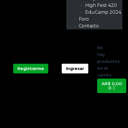
High Fest 420
EduCamp 2024
Foro
Contacto
Carrit
No
hay
productos
en el
Registrarme
Ingresar
carrito.
AR$
0,00
0
Huerta
Grower
Presencial: