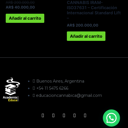
AR$
200.000,00
CANNABIS IRAM-
AR$
40.000,00
ISO37631 – Certificación
Internacional Standard Lift
–
Añadir al carrito
AR$
200.000,00
Añadir al carrito
Buenos Aires, Argentina
+54 11 5475 6266
educacioncannabica@gmail.com
F
Y
I
T
W
a
o
n
e
h
c
u
s
l
a
e
t
t
e
t