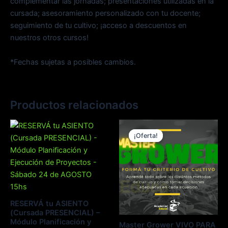
complementar las jornadas; presentaciones utilizadas en la
cursada; asesoramiento personalizado con tu docente;
seguimiento de tu cultivo; ¡acceso a descuentos en
nuestros otros cursos!
*Fechas sujetas a posibles cambios.
Productos relacionados
El
El
precio
precio
¡Oferta!
¡Oferta!
original
actual
era:
es:
AR$ 300.000,00
AR$ 200.000,0
RESERVÁ tu ASIENTO
(Cursada PRESENCIAL) –
Módulo Planificación y
Master Grower VIVO PARA