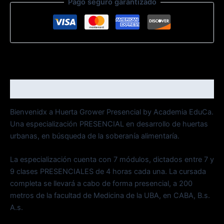
Pago seguro garantizado
Descripción
Bienvenidx a Huerta Grower Presencial by Academia EduCa.
Una especialización PRESENCIAL en desarrollo de huertas
urbanas, en búsqueda de la soberanía alimentaría.
La especialización cuenta con 7 módulos, dictados entre 7 y
9 clases PRESENCIALES de 4 horas cada una. La cursada
completa se llevará a cabo de forma presencial, a 200
metros de la facultad de Medicina de la UBA, en CABA, B.s.
A.s.