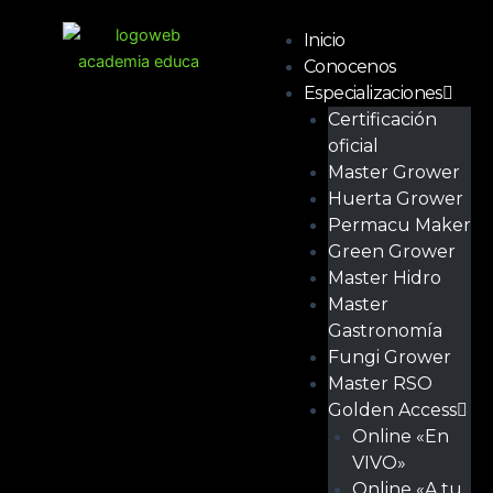
Ir
Menú
al
Inicio
contenido
Conocenos
Especializaciones
Certificación
oficial
Master Grower
Huerta Grower
Permacu Maker
Green Grower
Master Hidro
Master
Gastronomía
Fungi Grower
Master RSO
Golden Access
Online «En
VIVO»
Online «A tu