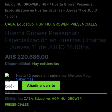
Especialización
Inicio
/
HU. GROWER
/
HGP
/ Huerta Grower Presencial:
en
Especialización en Huertas Urbanas – Jueves 11 de JULIO
Huertas
18:00hs
Urbanas
CABA
,
Educativo
,
HGP
,
HU. GROWER
,
PRESENCIALES
-
Huerta Grower Presencial:
Jueves
11
Especialización en Huertas Urbanas
de
– Jueves 11 de JULIO 18:00hs
JULIO
AR$
220.686,00
18:00hs
cantidad
Disponibilidad:
Hay existencias
Hasta 12 pagos sin tarjeta
con Mercado Pago.
Saber más
Añadir al carrito
Categorías:
CABA
,
Educativo
,
HGP
,
HU. GROWER
,
PRESENCIALES