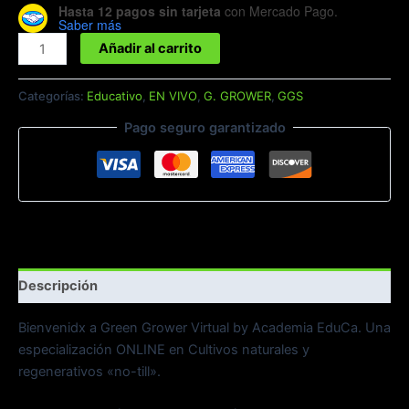
Hasta 12 pagos sin tarjeta
con Mercado Pago.
Saber más
Añadir al carrito
Categorías:
Educativo
,
EN VIVO
,
G. GROWER
,
GGS
Pago seguro garantizado
Descripción
Bienvenidx a Green Grower Virtual by Academia EduCa. Una
especialización ONLINE en Cultivos naturales y
regenerativos «no-till».