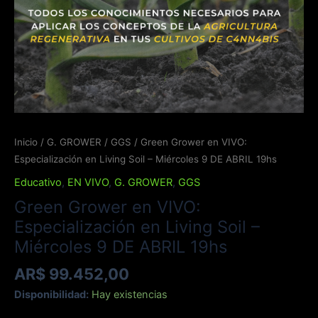
9
DE
ABRIL
19hs
cantidad
Inicio
/
G. GROWER
/
GGS
/ Green Grower en VIVO:
Especialización en Living Soil – Miércoles 9 DE ABRIL 19hs
Educativo
,
EN VIVO
,
G. GROWER
,
GGS
Green Grower en VIVO:
Especialización en Living Soil –
Miércoles 9 DE ABRIL 19hs
AR$
99.452,00
Disponibilidad:
Hay existencias