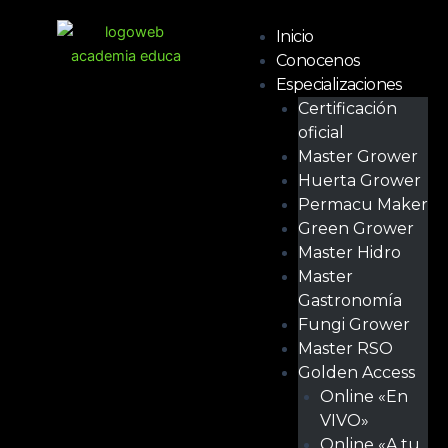
Ir
Menú
al
Inicio
contenido
Conocenos
Especializaciones
Certificación
oficial
Master Grower
Huerta Grower
Permacu Maker
Green Grower
Master Hidro
Master
Gastronomía
Fungi Grower
Master RSO
Golden Access
Online «En
VIVO»
Online «A tu