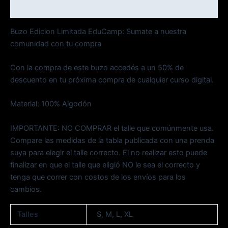
Información adicional
Buzo Edicion Limitada EduCamp: Sumate a nuestra
comunidad con tu compra
Con la compra de este buzo accedés a un 50% de
descuento en tu próxima compra de cualquier curso digital.
Material: 100% Algodón
IMPORTANTE: NO COMPRAR el talle que comúnmente usa.
Compare las medidas de la tabla publicada con una prenda
suya para elegir el talle correcto. El no realizar esto puede
finalizar en que el talle que eligió NO le sea el correcto y
tenga que correr con costos de los envíos para los
cambios.
Talles
S, M, L, XL