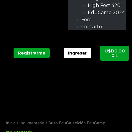
High Fest 420
EduCamp 2024
Foro
Contacto
Carrit
U$D
0,00
Registrarme
Ingresar
0
Buzo
EduCa
edición
EduCamp
cantidad
Inicio
/
Indumentaria
/ Buzo EduCa edición EduCamp