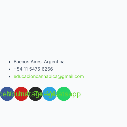
Buenos Aires, Argentina
+54 11 5475 6266
educacioncannabica@gmail.com
cebook
Youtube
Instagram
Telegram
Whatsapp
Open chat