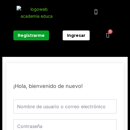
Ir
Menú
al
contenido
0
Carrit
Registrarme
Ingresar
¡Hola, bienvenido de nuevo!