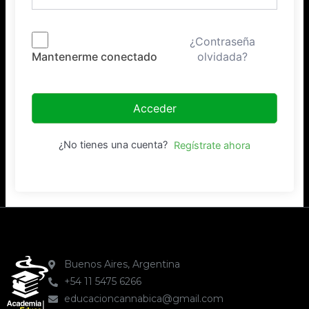
¿Contraseña
olvidada?
Mantenerme conectado
Acceder
¿No tienes una cuenta?
Regístrate ahora
Buenos Aires, Argentina
+54 11 5475 6266
educacioncannabica@gmail.com