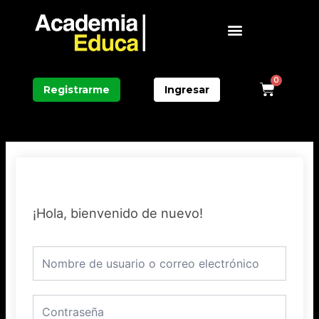
Ir
Menú
al
contenido
0
Carri
Registrarme
Ingresar
¡Hola, bienvenido de nuevo!