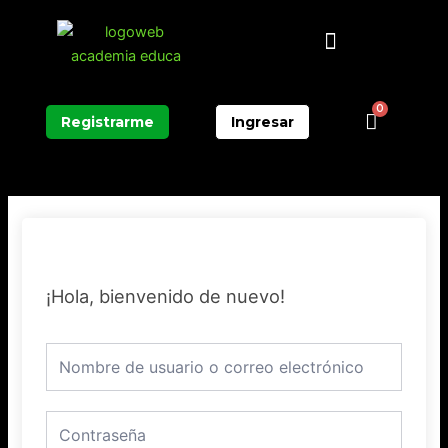
Ir
Menú
al
contenido
0
Carrit
Registrarme
Ingresar
¡Hola, bienvenido de nuevo!