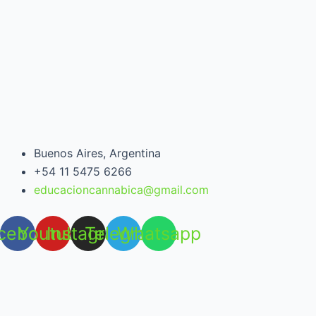
Buenos Aires, Argentina
+54 11 5475 6266
educacioncannabica@gmail.com
cebook
Youtube
Instagram
Telegram
Whatsapp
Open chat