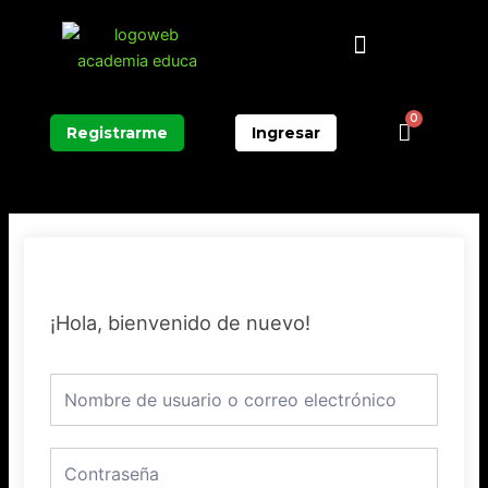
Ir
Menú
al
contenido
0
Carrit
Registrarme
Ingresar
¡Hola, bienvenido de nuevo!