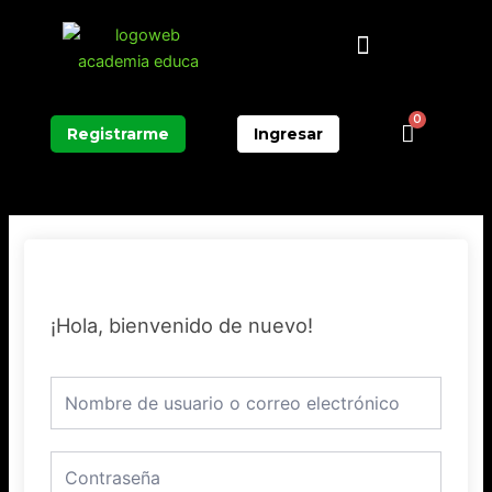
Ir
Menú
al
contenido
0
Carrit
Registrarme
Ingresar
¡Hola, bienvenido de nuevo!