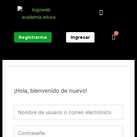
Ir
Menú
al
contenido
0
Carrit
Registrarme
Ingresar
¡Hola, bienvenido de nuevo!