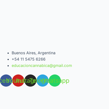
Buenos Aires, Argentina
+54 11 5475 6266
educacioncannabica@gmail.com
cebook
Youtube
Instagram
Telegram
Whatsapp
Open chat