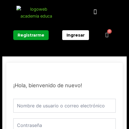
Ir
Menú
al
contenido
0
Carrit
Registrarme
Ingresar
¡Hola, bienvenido de nuevo!