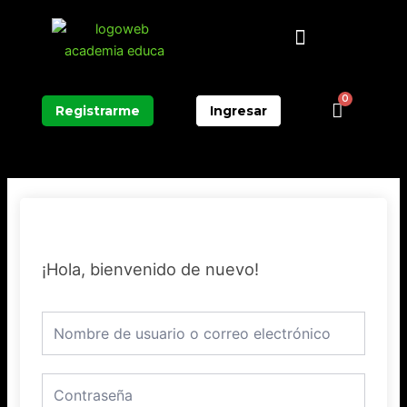
Ir
Menú
al
contenido
0
Carrit
Registrarme
Ingresar
¡Hola, bienvenido de nuevo!