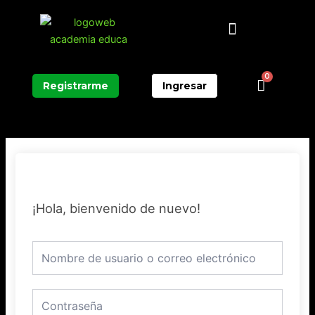
Ir
Menú
al
contenido
0
Carrit
Registrarme
Ingresar
¡Hola, bienvenido de nuevo!