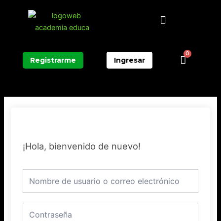
Ir
Menú
al
contenido
0
Carrit
Registrarme
Ingresar
¡Hola, bienvenido de nuevo!