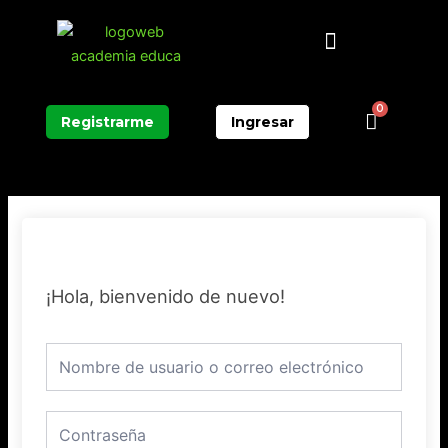
Ir
Menú
al
contenido
0
Carrit
Registrarme
Ingresar
¡Hola, bienvenido de nuevo!