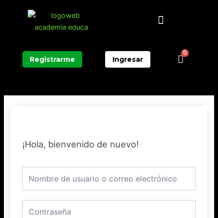
Ir
Menú
al
contenido
0
Carrit
Registrarme
Ingresar
¡Hola, bienvenido de nuevo!