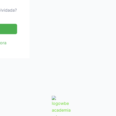
lvidada?
hora