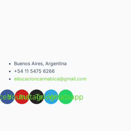
Buenos Aires, Argentina
+54 11 5475 6266
educacioncannabica@gmail.com
cebook
Youtube
Instagram
Telegram
Whatsapp
Open chat