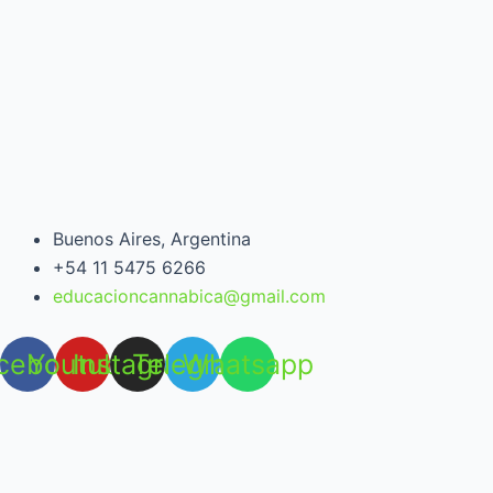
Buenos Aires, Argentina
+54 11 5475 6266
educacioncannabica@gmail.com
cebook
Youtube
Instagram
Telegram
Whatsapp
Open chat