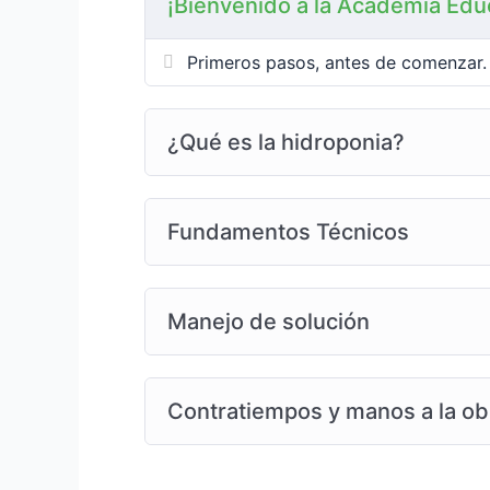
¡Bienvenido a la Academia Edu
Se utilizará la plataforma «ZOOM MEETING
se enviará por el grupo de WhatsApp el dí
Primeros pasos, antes de comenzar.
¿Qué es la hidroponia?
MASTER HIDROPONIA
Esta especialización tiene como objetivo
Fundamentos Técnicos
colectiva, a personas que deseen especial
HIDROPONIA. Apuntamos también, a que, 
aplicar los conocimientos obtenidos en s
Manejo de solución
producción, calidad y resultados; siempre
unx.
Contratiempos y manos a la ob
Cada encuentro corresponde a un módulo 
dictada más de 20 veces, supervisada y co
alumnos que lo tomaron.