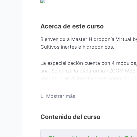
Acerca de este curso
Bienvenidx a Master Hidroponía Virtual 
Cultivos inertes e hidropónicos.
La especialización cuenta con 4 módulos,
una. Se utiliza la plataforma «ZOOM MEET
necesario un dispositivo con conexión a i
grabaciones.
Mostrar más
• INICIO de CURSADA: Jueves 13 de JULI
ARGENTINA, consulta tu diferencia horaria
Contenido del curso
• CRONOGRAMA DE CLASES*: JUEVES 19hs
semanas, manteniendo el día y horario par