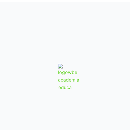
orar todos los fundamentos técnicos y prácticos
hidroponía y cultivos inertes con una gran
s.
 en la cursada Master Hidroponia!
 del sistema hidropónico y tipos de sistemas
lación y Riego por goteo.
ón, medición de pH, medición de EC, temperatura y
 a mí favor? y mucho más!