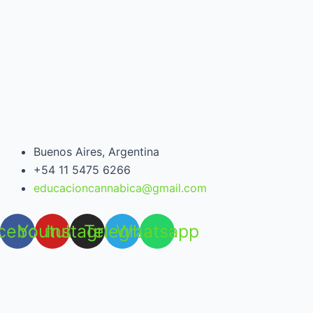
Buenos Aires, Argentina
+54 11 5475 6266
educacioncannabica@gmail.com
cebook
Youtube
Instagram
Telegram
Whatsapp
Open chat