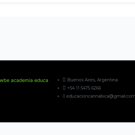
Buenos Aires, Argentina
+54 11 5475 6266
educacioncannabica@gmail.co