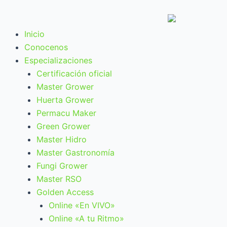
Ir
al
contenido
Menú
Inicio
Conocenos
Especializaciones
Certificación oficial
Master Grower
Huerta Grower
Permacu Maker
Green Grower
Master Hidro
Master Gastronomía
Fungi Grower
Master RSO
Golden Access
Online «En VIVO»
Online «A tu Ritmo»