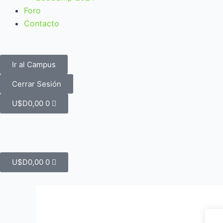
Foro
Contacto
Ir al Campus
Cerrar Sesión
Carrito
U$D
0,00
0
Carrito
U$D
0,00
0