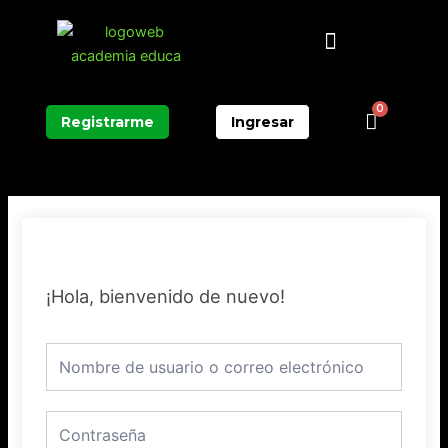
Ir
Menú
al
contenido
0
Carrit
Registrarme
Ingresar
¡Hola, bienvenido de nuevo!