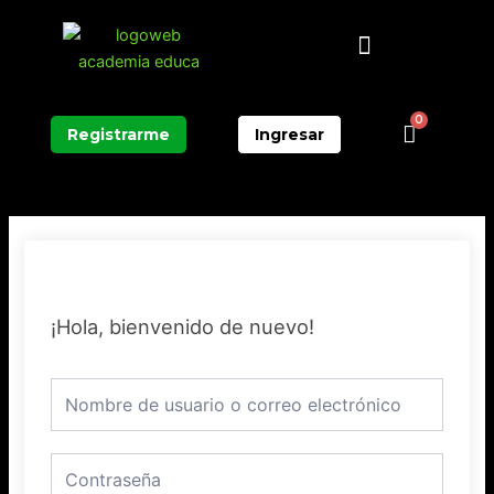
Ir
Menú
al
contenido
0
Carrit
Registrarme
Ingresar
¡Hola, bienvenido de nuevo!