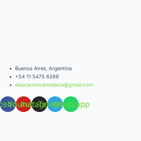
Buenos Aires, Argentina
+54 11 5475 6266
educacioncannabica@gmail.com
cebook
Youtube
Instagram
Telegram
Whatsapp
Open chat