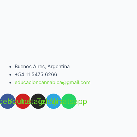
Buenos Aires, Argentina
+54 11 5475 6266
educacioncannabica@gmail.com
cebook
Youtube
Instagram
Telegram
Whatsapp
Open chat