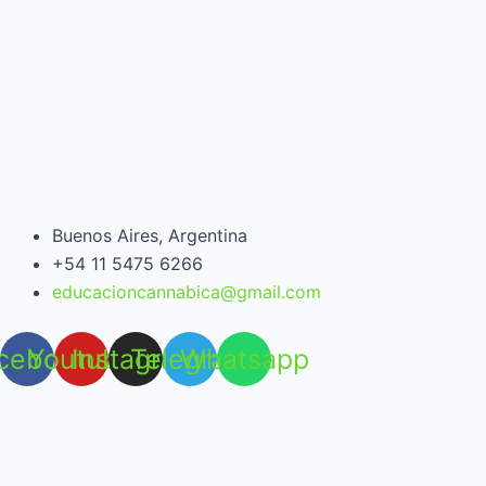
Buenos Aires, Argentina
+54 11 5475 6266
educacioncannabica@gmail.com
cebook
Youtube
Instagram
Telegram
Whatsapp
Open chat