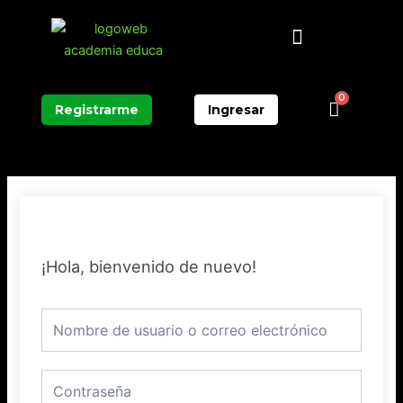
Ir
Menú
al
contenido
0
Carrit
Registrarme
Ingresar
¡Hola, bienvenido de nuevo!