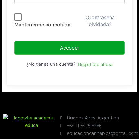
¿Contraseña
olvidada?
Mantenerme conectado
Acceder
¿No tienes una cuenta?
Regístrate ahora
Buenos Aires, Argentina
+54 11 5475 6266
educacioncannabica@gmail.com