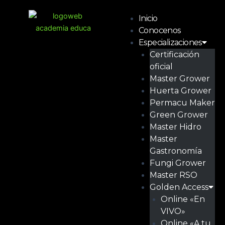
Ir
Menú
al
Inicio
contenido
Conocenos
Especializaciones
Certificación
oficial
Master Grower
Huerta Grower
Permacu Maker
Green Grower
Master Hidro
Master
Gastronomía
Fungi Grower
Master RSO
Golden Access
Online «En
VIVO»
Online «A tu