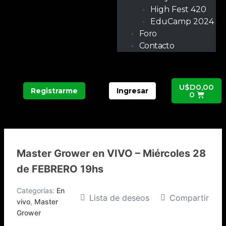
High Fest 420
EduCamp 2024
Foro
Contacto
Carri
U$D
0,00
Registrarme
Ingresar
0
Master Grower en VIVO – Miércoles 28
de FEBRERO 19hs
Categorías:
En
Lista de deseos
Compartir
vivo
,
Master
Grower