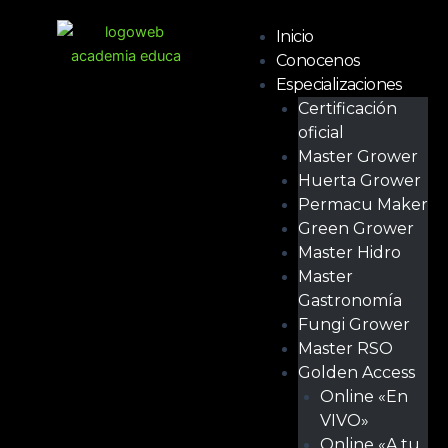
Ir
Menú
al
Inicio
contenido
Conocenos
Especializaciones
Certificación
oficial
Master Grower
Huerta Grower
Permacu Maker
Green Grower
Master Hidro
Master
Gastronomía
Fungi Grower
Master RSO
Golden Access
Online «En
VIVO»
Online «A tu