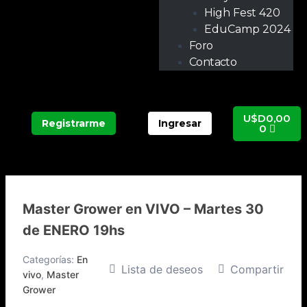
High Fest 420
EduCamp 2024
Foro
Contacto
Carrit
U$D
0,00
Registrarme
Ingresar
0
Master Grower en VIVO – Martes 30
de ENERO 19hs
Categorías:
En
Lista de deseos
Compartir
vivo
,
Master
Grower