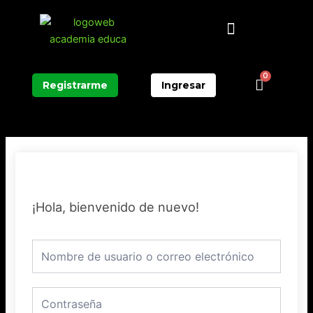
Ir
Menú
al
contenido
0
Carrit
Registrarme
Ingresar
¡Hola, bienvenido de nuevo!