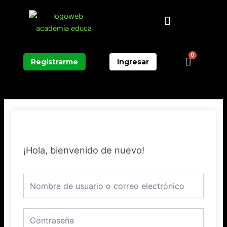
Ir
Menú
al
contenido
0
Carrit
Registrarme
Ingresar
¡Hola, bienvenido de nuevo!