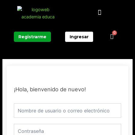
Ir
Menú
al
contenido
0
Carrit
Registrarme
Ingresar
¡Hola, bienvenido de nuevo!