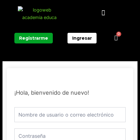
Ir
Menú
al
contenido
0
Carrit
Registrarme
Ingresar
¡Hola, bienvenido de nuevo!