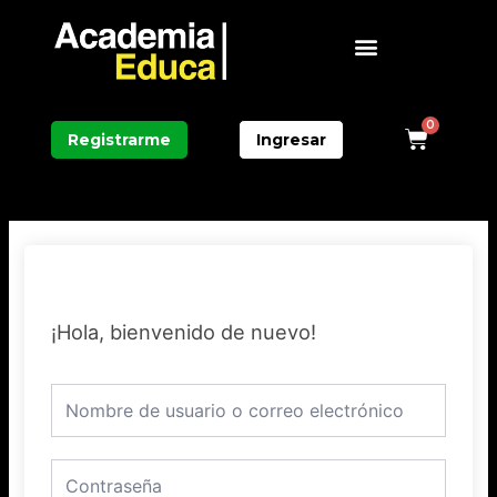
Ir
Menú
al
contenido
0
Carri
Registrarme
Ingresar
¡Hola, bienvenido de nuevo!