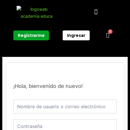
Ir
Menú
al
contenido
0
Carrit
Registrarme
Ingresar
¡Hola, bienvenido de nuevo!