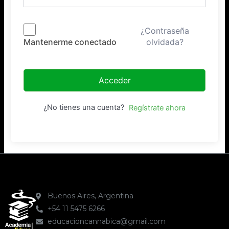
¿Contraseña
olvidada?
Mantenerme conectado
Acceder
¿No tienes una cuenta?
Regístrate ahora
Buenos Aires, Argentina
+54 11 5475 6266
educacioncannabica@gmail.com