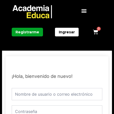
Ir
Menú
al
contenido
0
Carri
Registrarme
Ingresar
¡Hola, bienvenido de nuevo!