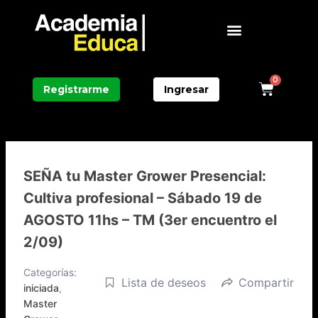
Ir
Menú
al
contenido
0
Carri
Registrarme
Ingresar
SEÑA tu Master Grower Presencial:
Cultiva profesional – Sábado 19 de
AGOSTO 11hs – TM (3er encuentro el
2/09)
Categorías:
Lista de deseos
Compartir
iniciada
,
Master