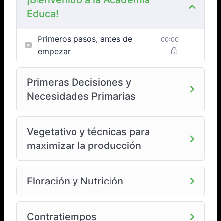
¡Bienvenido a la Academia
de 11hs a 15h.
Educa!
• CRONOGRAMA DE CLASES*: SABADOS 11hs. Se
cursa 1 vez por semana, por al menos 10 a 12 semanas,
manteniendo el día y horario para todas las clases.
Primeros pasos, antes de
00:00
empezar
Primeras Decisiones y
MASTER GROWER:
Necesidades Primarias
En este curso nos enfocamos en incorporar todos los
conceptos fundamentales para comprender el
desarrollo y la vida de una planta de cannabis.
Vegetativo y técnicas para
Abordaremos los contenidos necesarios para formar un
maximizar la producción
criterio que nos permita tomar decisiones a conciencia
y no seguir un manual de instrucciones.
Floración y Nutrición
Nuestro objetivo es que todas las personas que
participen puedan llevar a cabo sus cultivos de forma
exitosa, maximizando el espacio que tienen a
Contratiempos