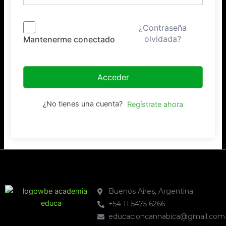
¿Contraseña
olvidada?
Mantenerme conectado
Acceder
¿No tienes una cuenta?
Regístrate ahora
Buenos Aires, Argentina
+54 11 5475 6266
educacioncannabica@gmail.com