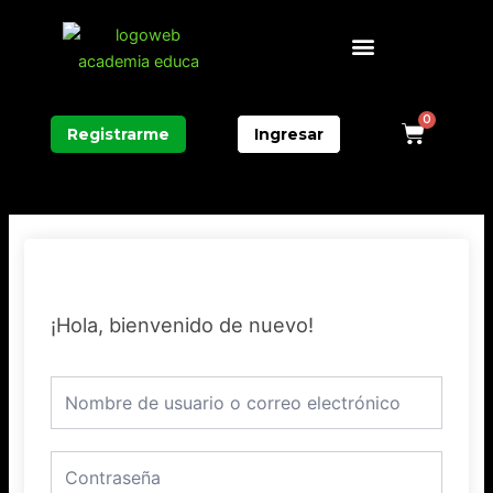
Ir
Menú
al
contenido
0
Carri
Registrarme
Ingresar
¡Hola, bienvenido de nuevo!