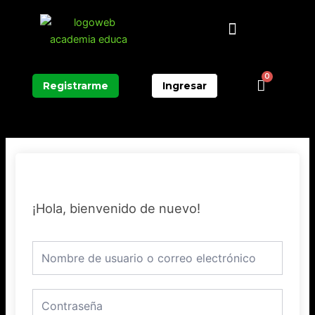
Ir
Menú
al
contenido
0
Carrit
Registrarme
Ingresar
¡Hola, bienvenido de nuevo!