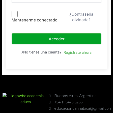
¿Contraseña
olvidada?
Mantenerme conectado
Acceder
¿No tienes una cuenta?
Regístrate ahora
Buenos Aires, Argentina
+54 11 5475 6266
educacioncannabica@gmail.com