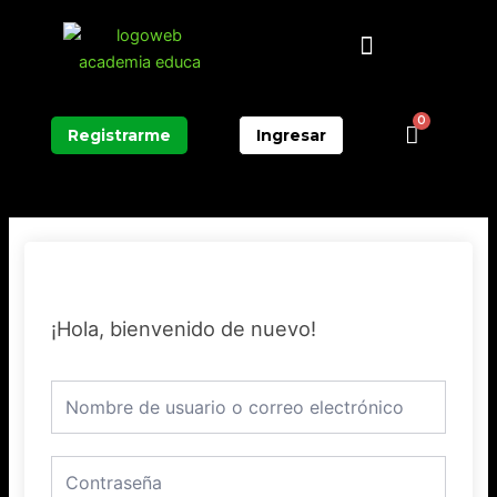
Ir
Menú
al
contenido
0
Carrit
Registrarme
Ingresar
¡Hola, bienvenido de nuevo!