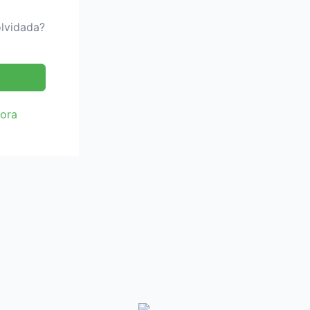
lvidada?
hora